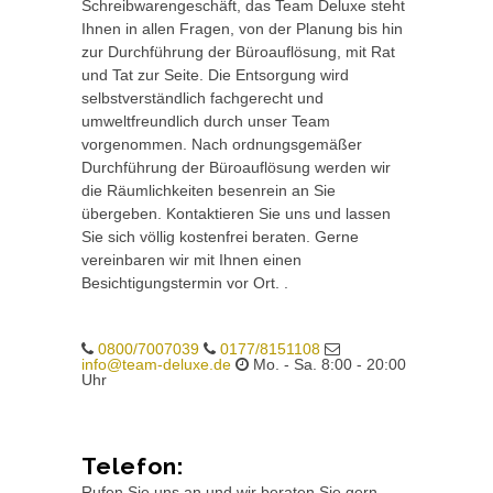
Schreibwarengeschäft, das Team Deluxe steht
Ihnen in allen Fragen, von der Planung bis hin
zur Durchführung der Büroauflösung, mit Rat
und Tat zur Seite. Die Entsorgung wird
selbstverständlich fachgerecht und
umweltfreundlich durch unser Team
vorgenommen. Nach ordnungsgemäßer
Durchführung der Büroauflösung werden wir
die Räumlichkeiten besenrein an Sie
übergeben. Kontaktieren Sie uns und lassen
Sie sich völlig kostenfrei beraten. Gerne
vereinbaren wir mit Ihnen einen
Besichtigungstermin vor Ort. .
0800/7007039
0177/8151108
info@team-deluxe.de
Mo. - Sa. 8:00 - 20:00
Uhr
Telefon:
Rufen Sie uns an und wir beraten Sie gern