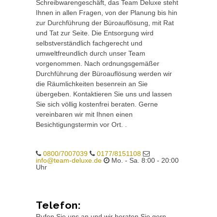
Schreibwarengeschäft, das Team Deluxe steht
Ihnen in allen Fragen, von der Planung bis hin
zur Durchführung der Büroauflösung, mit Rat
und Tat zur Seite. Die Entsorgung wird
selbstverständlich fachgerecht und
umweltfreundlich durch unser Team
vorgenommen. Nach ordnungsgemäßer
Durchführung der Büroauflösung werden wir
die Räumlichkeiten besenrein an Sie
übergeben. Kontaktieren Sie uns und lassen
Sie sich völlig kostenfrei beraten. Gerne
vereinbaren wir mit Ihnen einen
Besichtigungstermin vor Ort. .
0800/7007039
0177/8151108
info@team-deluxe.de
Mo. - Sa. 8:00 - 20:00
Uhr
Telefon:
Rufen Sie uns an und wir beraten Sie gern