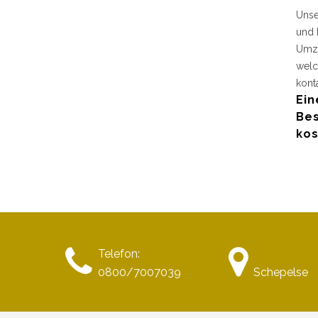
Unse
und 
Umzu
welc
kont
Ein
Bes
kos
Telefon:
0800/7007039
Schepelse