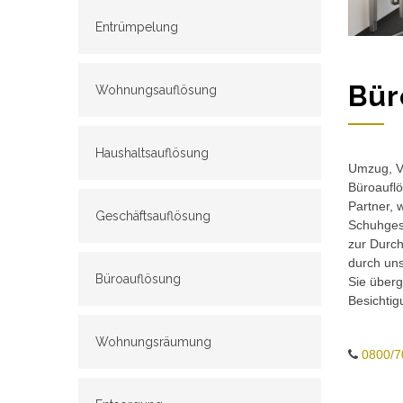
Entrümpelung
Bür
Wohnungsauflösung
Haushaltsauflösung
Umzug, Ve
Büroauflö
Partner, 
Geschäftsauflösung
Schuhgesc
zur Durch
durch un
Büroauflösung
Sie überg
Besichtig
Wohnungsräumung
0800/7