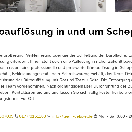
oauflösung in und um Sche
rgrößerung, Verkleinerung oder gar die Schließung der Bürofläche. E
sung erfordern. Ihnen steht solch eine Auflösung in naher Zukunft bev
wenn es um eine professionelle und preiswerte Büroauflösung in Schepel
häft, Bekleidungsgeschäft oder Schreibwarengeschäft, das Team Delux
führung der Büroauflösung, mit Rat und Tat zur Seite. Die Entsorgung 
ser Team vorgenommen. Nach ordnungsgemäßer Durchführung der Büro
eben. Kontaktieren Sie uns und lassen Sie sich völlig kostenfrei berat
ungstermin vor Ort. .
007039
0177/8151108
info@team-deluxe.de
Mo. - Sa. 8:00 - 2