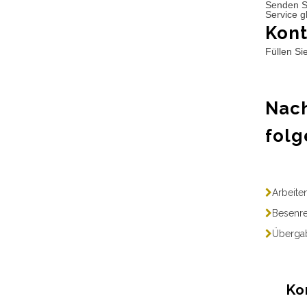
Senden S
Service g
Kont
Füllen Si
Nach
folg
Arbeite
Besenre
Übergab
Ko