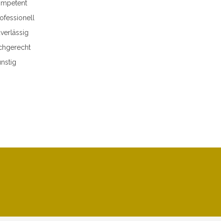
mpetent
ofessionell
verlässig
chgerecht
nstig