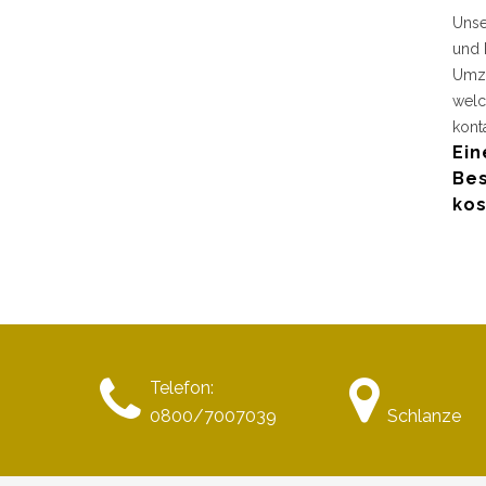
Unse
und 
Umzu
welc
kont
Ein
Bes
kos
Telefon:
0800/7007039
Schlanze