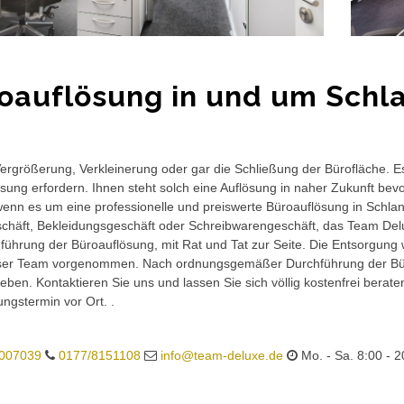
oauflösung in und um Schl
rgrößerung, Verkleinerung oder gar die Schließung der Bürofläche. E
sung erfordern. Ihnen steht solch eine Auflösung in naher Zukunft bev
wenn es um eine professionelle und preiswerte Büroauflösung in Schlanz
häft, Bekleidungsgeschäft oder Schreibwarengeschäft, das Team Delux
führung der Büroauflösung, mit Rat und Tat zur Seite. Die Entsorgung 
ser Team vorgenommen. Nach ordnungsgemäßer Durchführung der Büro
eben. Kontaktieren Sie uns und lassen Sie sich völlig kostenfrei berat
ungstermin vor Ort. .
007039
0177/8151108
info@team-deluxe.de
Mo. - Sa. 8:00 - 2