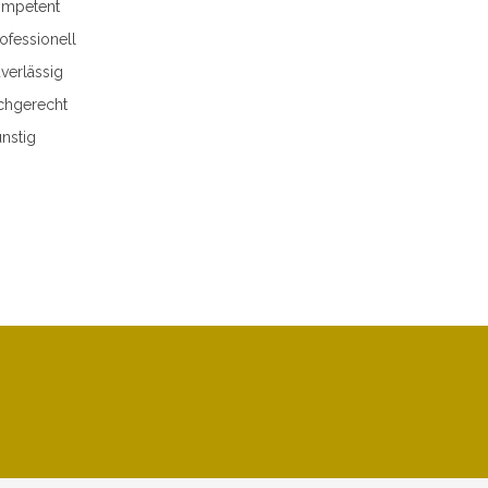
mpetent
ofessionell
verlässig
chgerecht
nstig