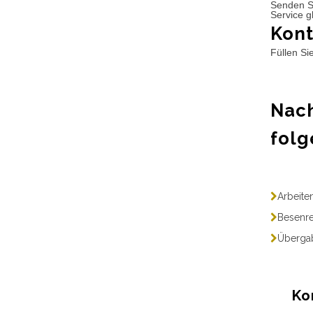
Senden S
Service g
Kont
Füllen Si
Nach
folg
Arbeite
Besenre
Übergab
Ko