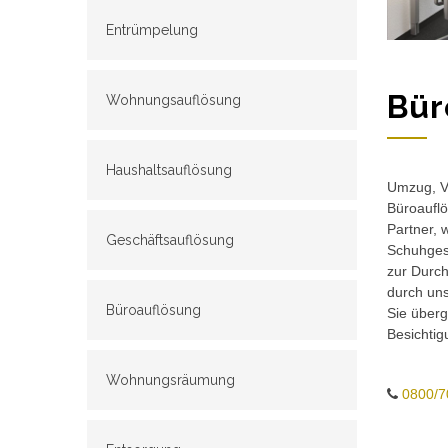
Entrümpelung
Bür
Wohnungsauflösung
Haushaltsauflösung
Umzug, Ve
Büroauflö
Partner, 
Geschäftsauflösung
Schuhgesc
zur Durch
durch un
Büroauflösung
Sie überg
Besichtig
Wohnungsräumung
0800/7