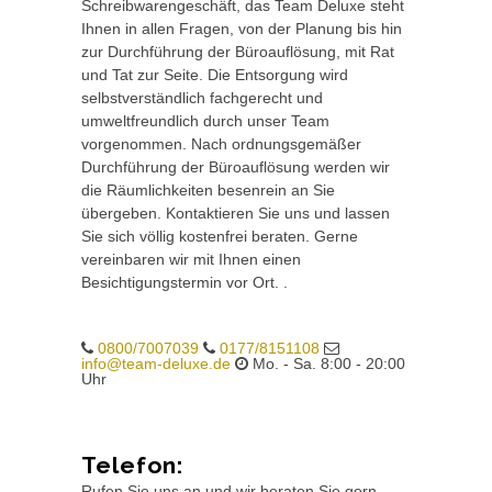
Schreibwarengeschäft, das Team Deluxe steht
Ihnen in allen Fragen, von der Planung bis hin
zur Durchführung der Büroauflösung, mit Rat
und Tat zur Seite. Die Entsorgung wird
selbstverständlich fachgerecht und
umweltfreundlich durch unser Team
vorgenommen. Nach ordnungsgemäßer
Durchführung der Büroauflösung werden wir
die Räumlichkeiten besenrein an Sie
übergeben. Kontaktieren Sie uns und lassen
Sie sich völlig kostenfrei beraten. Gerne
vereinbaren wir mit Ihnen einen
Besichtigungstermin vor Ort. .
0800/7007039
0177/8151108
info@team-deluxe.de
Mo. - Sa. 8:00 - 20:00
Uhr
Telefon:
Rufen Sie uns an und wir beraten Sie gern