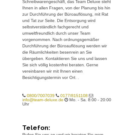
Schreibwarengeschäft, das Team Deluxe steht
Ihnen in allen Fragen, von der Planung bis hin
zur Durchführung der Büroauflösung, mit Rat
und Tat zur Seite. Die Entsorgung wird
selbstverständlich fachgerecht und
umweltfreundlich durch unser Team
vorgenommen. Nach ordnungsgemäßer
Durchführung der Büroauflösung werden wir
die Räumlichkeiten besenrein an Sie
übergeben. Kontaktieren Sie uns und lassen
Sie sich völlig kostenfrei beraten. Gerne
vereinbaren wir mit Ihnen einen
Besichtigungstermin vor Ort. .
0800/7007039
0177/8151108
info@team-deluxe.de
Mo. - Sa. 8:00 - 20:00
Uhr
Telefon:
Rufen Sie uns an und wir beraten Sie gern