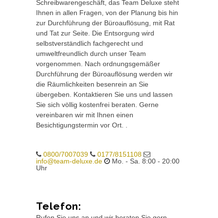
Schreibwarengeschäft, das Team Deluxe steht
Ihnen in allen Fragen, von der Planung bis hin
zur Durchführung der Büroauflösung, mit Rat
und Tat zur Seite. Die Entsorgung wird
selbstverständlich fachgerecht und
umweltfreundlich durch unser Team
vorgenommen. Nach ordnungsgemäßer
Durchführung der Büroauflösung werden wir
die Räumlichkeiten besenrein an Sie
übergeben. Kontaktieren Sie uns und lassen
Sie sich völlig kostenfrei beraten. Gerne
vereinbaren wir mit Ihnen einen
Besichtigungstermin vor Ort. .
0800/7007039
0177/8151108
info@team-deluxe.de
Mo. - Sa. 8:00 - 20:00
Uhr
Telefon:
Rufen Sie uns an und wir beraten Sie gern