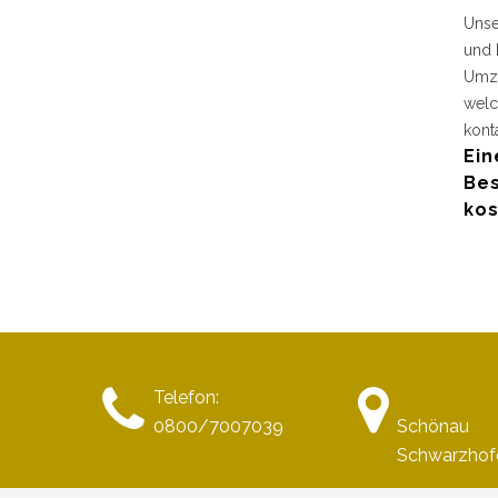
Unse
und 
Umzu
welc
kont
Ein
Bes
kos
Telefon:
0800/7007039
Schönau
Schwarzhof