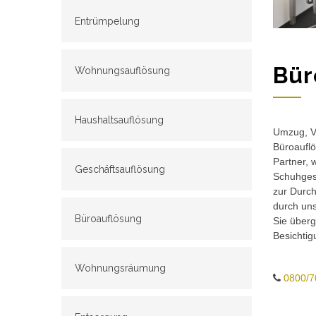
Entrümpelung
Bür
Wohnungsauflösung
Haushaltsauflösung
Umzug, Ve
Büroauflö
Partner, 
Geschäftsauflösung
Schuhgesc
zur Durch
durch un
Büroauflösung
Sie überg
Besichtig
Wohnungsräumung
0800/7