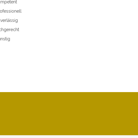
mpetent
ofessionell
verlässig
chgerecht
nstig