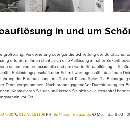
oauflösung in und um Sch
rgrößerung, Verkleinerung oder gar die Schließung der Bürofläche. E
sung erfordern. Ihnen steht solch eine Auflösung in naher Zukunft bev
wenn es um eine professionelle und preiswerte Büroauflösung in Schöna
häft, Bekleidungsgeschäft oder Schreibwarengeschäft, das Team Delux
führung der Büroauflösung, mit Rat und Tat zur Seite. Die Entsorgung 
ser Team vorgenommen. Nach ordnungsgemäßer Durchführung der Büro
eben. Kontaktieren Sie uns und lassen Sie sich völlig kostenfrei berat
ungstermin vor Ort. .
007039
0177/8151108
info@team-deluxe.de
Mo. - Sa. 8:00 - 2