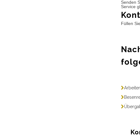
Senden S
Service g
Kont
Füllen Si
Nach
folg
Arbeite
Besenre
Übergab
Ko