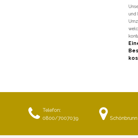
Unse
und 
Umzu
welc
kont
Ein
Bes
kos
Telefon:
0800/7007039
Schönbrunn