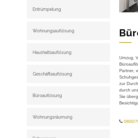
Entrümpelung
Bür
Wohnungsauflösung
Haushaltsauflösung
Umzug, Ve
Büroauflö
Partner, 
Geschäftsauflösung
Schuhgesc
zur Durch
durch un
Büroauflösung
Sie überg
Besichtig
Wohnungsräumung
0800/7