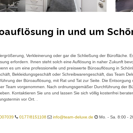
oauflösung in und um Schö
rgrößerung, Verkleinerung oder gar die Schließung der Bürofläche. E
sung erfordern. Ihnen steht solch eine Auflösung in naher Zukunft bev
wenn es um eine professionelle und preiswerte Büroauflösung in Schönbr
häft, Bekleidungsgeschäft oder Schreibwarengeschäft, das Team Delux
führung der Büroauflösung, mit Rat und Tat zur Seite. Die Entsorgung 
ser Team vorgenommen. Nach ordnungsgemäßer Durchführung der Büro
eben. Kontaktieren Sie uns und lassen Sie sich völlig kostenfrei berat
ungstermin vor Ort. .
007039
0177/8151108
info@team-deluxe.de
Mo. - Sa. 8:00 - 2