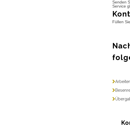
Senden S
Service g
Kont
Füllen Si
Nach
folg
Arbeite
Besenre
Übergab
Ko