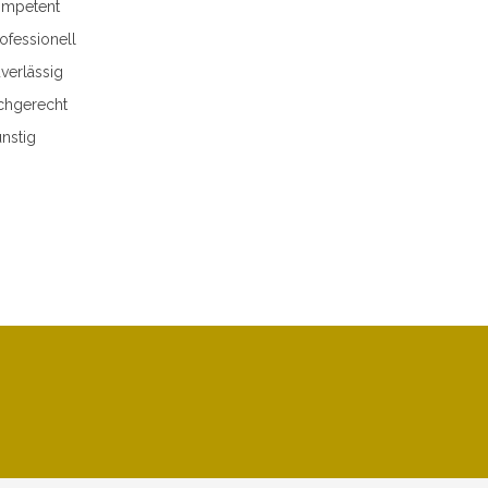
mpetent
ofessionell
verlässig
chgerecht
nstig