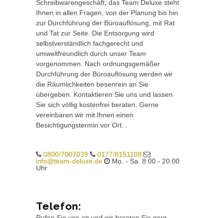
Schreibwarengeschäft, das Team Deluxe steht
Ihnen in allen Fragen, von der Planung bis hin
zur Durchführung der Büroauflösung, mit Rat
und Tat zur Seite. Die Entsorgung wird
selbstverständlich fachgerecht und
umweltfreundlich durch unser Team
vorgenommen. Nach ordnungsgemäßer
Durchführung der Büroauflösung werden wir
die Räumlichkeiten besenrein an Sie
übergeben. Kontaktieren Sie uns und lassen
Sie sich völlig kostenfrei beraten. Gerne
vereinbaren wir mit Ihnen einen
Besichtigungstermin vor Ort. .
0800/7007039
0177/8151108
info@team-deluxe.de
Mo. - Sa. 8:00 - 20:00
Uhr
Telefon:
Rufen Sie uns an und wir beraten Sie gern