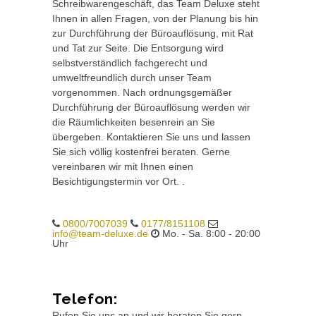
Schreibwarengeschäft, das Team Deluxe steht
Ihnen in allen Fragen, von der Planung bis hin
zur Durchführung der Büroauflösung, mit Rat
und Tat zur Seite. Die Entsorgung wird
selbstverständlich fachgerecht und
umweltfreundlich durch unser Team
vorgenommen. Nach ordnungsgemäßer
Durchführung der Büroauflösung werden wir
die Räumlichkeiten besenrein an Sie
übergeben. Kontaktieren Sie uns und lassen
Sie sich völlig kostenfrei beraten. Gerne
vereinbaren wir mit Ihnen einen
Besichtigungstermin vor Ort. .
0800/7007039
0177/8151108
info@team-deluxe.de
Mo. - Sa. 8:00 - 20:00
Uhr
Telefon:
Rufen Sie uns an und wir beraten Sie gern