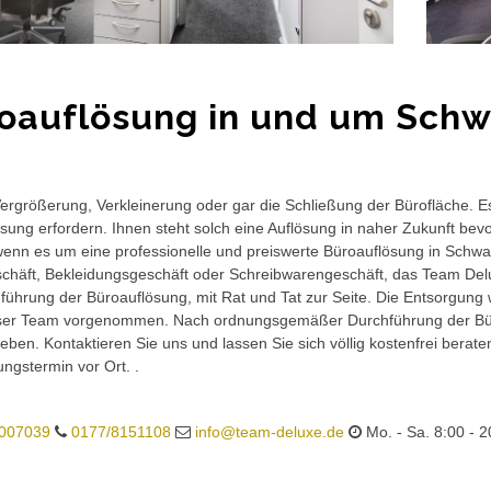
oauflösung in und um Sc
rgrößerung, Verkleinerung oder gar die Schließung der Bürofläche. E
sung erfordern. Ihnen steht solch eine Auflösung in naher Zukunft bev
wenn es um eine professionelle und preiswerte Büroauflösung in Schwan
häft, Bekleidungsgeschäft oder Schreibwarengeschäft, das Team Delux
führung der Büroauflösung, mit Rat und Tat zur Seite. Die Entsorgung 
ser Team vorgenommen. Nach ordnungsgemäßer Durchführung der Büro
eben. Kontaktieren Sie uns und lassen Sie sich völlig kostenfrei berat
ungstermin vor Ort. .
007039
0177/8151108
info@team-deluxe.de
Mo. - Sa. 8:00 - 2