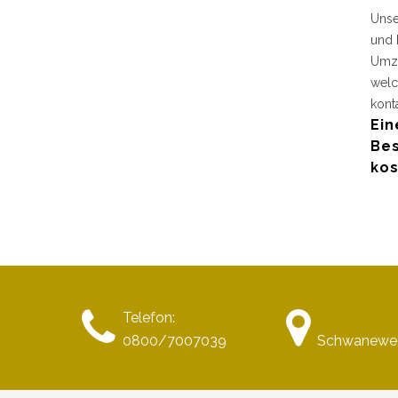
Unse
und 
Umzu
welc
kont
Ein
Bes
kos
Telefon:
0800/7007039
Schwanewe