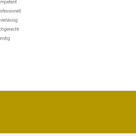
mpetent
ofessionell
verlässig
chgerecht
nstig