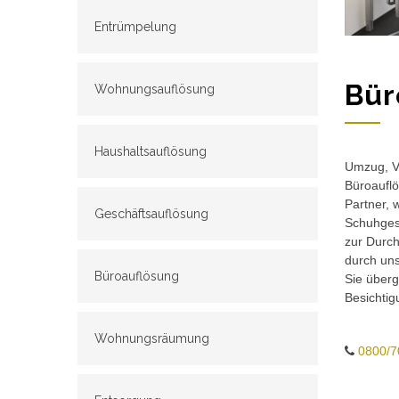
Entrümpelung
Bür
Wohnungsauflösung
Haushaltsauflösung
Umzug, Ve
Büroauflö
Partner, 
Geschäftsauflösung
Schuhgesc
zur Durch
durch un
Büroauflösung
Sie überg
Besichtig
Wohnungsräumung
0800/7