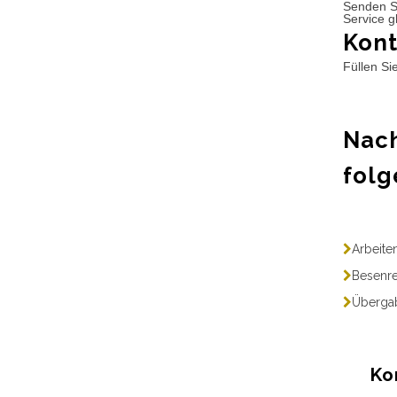
Senden S
Service g
Kont
Füllen Si
Nach
folg
Arbeite
Besenre
Übergab
Ko