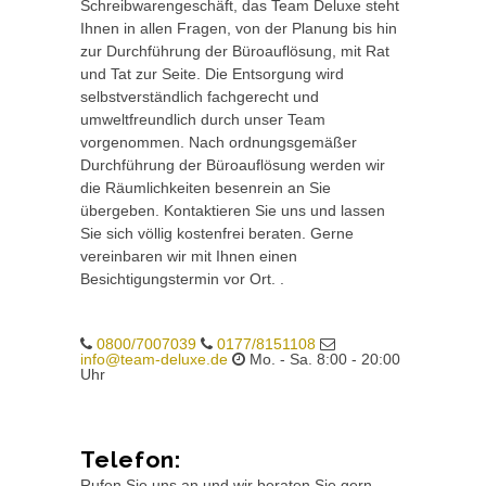
Schreibwarengeschäft, das Team Deluxe steht
Ihnen in allen Fragen, von der Planung bis hin
zur Durchführung der Büroauflösung, mit Rat
und Tat zur Seite. Die Entsorgung wird
selbstverständlich fachgerecht und
umweltfreundlich durch unser Team
vorgenommen. Nach ordnungsgemäßer
Durchführung der Büroauflösung werden wir
die Räumlichkeiten besenrein an Sie
übergeben. Kontaktieren Sie uns und lassen
Sie sich völlig kostenfrei beraten. Gerne
vereinbaren wir mit Ihnen einen
Besichtigungstermin vor Ort. .
0800/7007039
0177/8151108
info@team-deluxe.de
Mo. - Sa. 8:00 - 20:00
Uhr
Telefon:
Rufen Sie uns an und wir beraten Sie gern