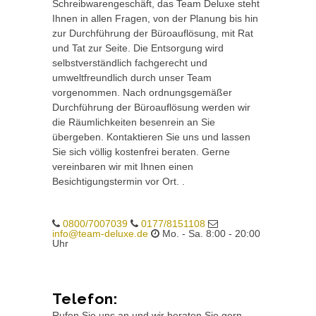
Schreibwarengeschäft, das Team Deluxe steht
Ihnen in allen Fragen, von der Planung bis hin
zur Durchführung der Büroauflösung, mit Rat
und Tat zur Seite. Die Entsorgung wird
selbstverständlich fachgerecht und
umweltfreundlich durch unser Team
vorgenommen. Nach ordnungsgemäßer
Durchführung der Büroauflösung werden wir
die Räumlichkeiten besenrein an Sie
übergeben. Kontaktieren Sie uns und lassen
Sie sich völlig kostenfrei beraten. Gerne
vereinbaren wir mit Ihnen einen
Besichtigungstermin vor Ort. .
0800/7007039
0177/8151108
info@team-deluxe.de
Mo. - Sa. 8:00 - 20:00
Uhr
Telefon:
Rufen Sie uns an und wir beraten Sie gern