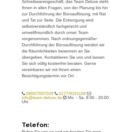
Schreibwarengeschäft, das Team Deluxe steht
Ihnen in allen Fragen, von der Planung bis hin
zur Durchführung der Büroauflösung, mit Rat
und Tat zur Seite. Die Entsorgung wird
selbstverständlich fachgerecht und
umweltfreundlich durch unser Team
vorgenommen. Nach ordnungsgemäßer
Durchführung der Büroauflösung werden wir
die Räumlichkeiten besenrein an Sie
übergeben. Kontaktieren Sie uns und lassen
Sie sich völlig kostenfrei beraten. Gerne
vereinbaren wir mit Ihnen einen
Besichtigungstermin vor Ort. .
0800/7007039
0177/8151108
info@team-deluxe.de
Mo. - Sa. 8:00 - 20:00
Uhr
Telefon:
Rufen Sie uns an und wir beraten Sie gern