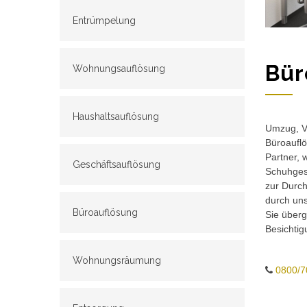
Entrümpelung
Bür
Wohnungsauflösung
Haushaltsauflösung
Umzug, Ve
Büroauflö
Partner, 
Geschäftsauflösung
Schuhgesc
zur Durch
durch un
Büroauflösung
Sie überg
Besichtig
Wohnungsräumung
0800/7