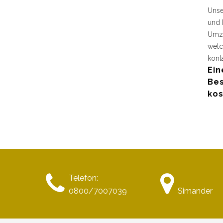
Unse
und 
Umzu
welc
kont
Ein
Bes
kos
Telefon:
0800/7007039
Simander