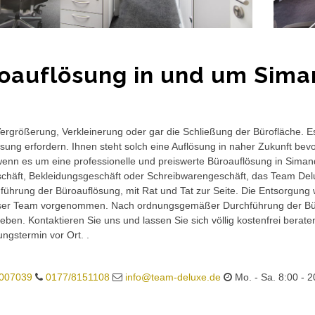
oauflösung in und um Sima
rgrößerung, Verkleinerung oder gar die Schließung der Bürofläche. E
sung erfordern. Ihnen steht solch eine Auflösung in naher Zukunft bev
wenn es um eine professionelle und preiswerte Büroauflösung in Simande
häft, Bekleidungsgeschäft oder Schreibwarengeschäft, das Team Delux
führung der Büroauflösung, mit Rat und Tat zur Seite. Die Entsorgung 
ser Team vorgenommen. Nach ordnungsgemäßer Durchführung der Büro
eben. Kontaktieren Sie uns und lassen Sie sich völlig kostenfrei berat
ungstermin vor Ort. .
007039
0177/8151108
info@team-deluxe.de
Mo. - Sa. 8:00 - 2