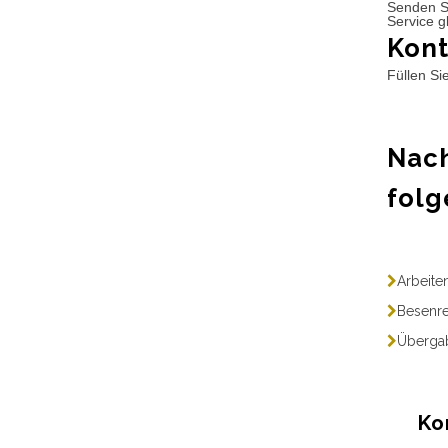
Senden S
Service g
Kont
Füllen Si
Nach
folg
Arbeite
Besenre
Übergab
Ko