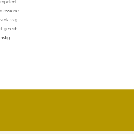
mpetent
ofessionell
verlässig
chgerecht
nstig