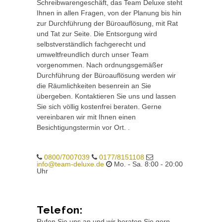
Schreibwarengeschäft, das Team Deluxe steht
Ihnen in allen Fragen, von der Planung bis hin
zur Durchführung der Büroauflösung, mit Rat
und Tat zur Seite. Die Entsorgung wird
selbstverständlich fachgerecht und
umweltfreundlich durch unser Team
vorgenommen. Nach ordnungsgemäßer
Durchführung der Büroauflösung werden wir
die Räumlichkeiten besenrein an Sie
übergeben. Kontaktieren Sie uns und lassen
Sie sich völlig kostenfrei beraten. Gerne
vereinbaren wir mit Ihnen einen
Besichtigungstermin vor Ort. .
0800/7007039
0177/8151108
info@team-deluxe.de
Mo. - Sa. 8:00 - 20:00
Uhr
Telefon:
Rufen Sie uns an und wir beraten Sie gern