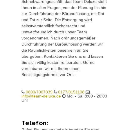
Schreibwarengeschäft, das Team Deluxe steht
Ihnen in allen Fragen, von der Planung bis hin
zur Durchführung der Büroauflösung, mit Rat
und Tat zur Seite. Die Entsorgung wird
selbstverständlich fachgerecht und
umweltfreundlich durch unser Team
vorgenommen. Nach ordnungsgemäßer
Durchführung der Büroauflösung werden wir
die Räumlichkeiten besenrein an Sie
übergeben. Kontaktieren Sie uns und lassen
Sie sich völlig kostenfrei beraten. Gerne
vereinbaren wir mit Ihnen einen
Besichtigungstermin vor Ort. .
0800/7007039
0177/8151108
info@team-deluxe.de
Mo. - Sa. 8:00 - 20:00
Uhr
Telefon:
Rufen Sie uns an und wir beraten Sie gern