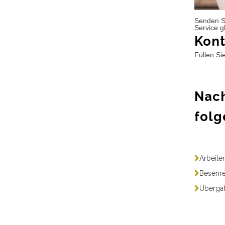
Senden S
Service g
Kont
Füllen Si
Nach
folg
Arbeite
Besenre
Übergab