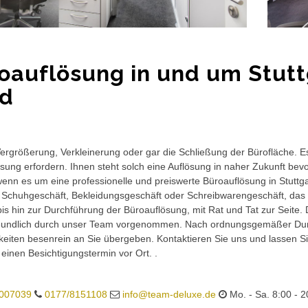
oauflösung in und um Stutt
d
rgrößerung, Verkleinerung oder gar die Schließung der Bürofläche. E
sung erfordern. Ihnen steht solch eine Auflösung in naher Zukunft bev
wenn es um eine professionelle und preiswerte Büroauflösung in Stuttgar
 Schuhgeschäft, Bekleidungsgeschäft oder Schreibwarengeschäft, das 
is hin zur Durchführung der Büroauflösung, mit Rat und Tat zur Seite.
eundlich durch unser Team vorgenommen. Nach ordnungsgemäßer Durc
eiten besenrein an Sie übergeben. Kontaktieren Sie uns und lassen Sie
 einen Besichtigungstermin vor Ort. .
007039
0177/8151108
info@team-deluxe.de
Mo. - Sa. 8:00 - 2