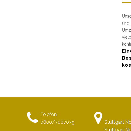
Unse
und 
Umzu
welc
kont
Ein
Bes
kos
Telefon:
0800/7007039
Stuttgart N
Stuttgart N