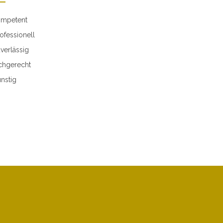
mpetent
ofessionell
verlässig
chgerecht
nstig