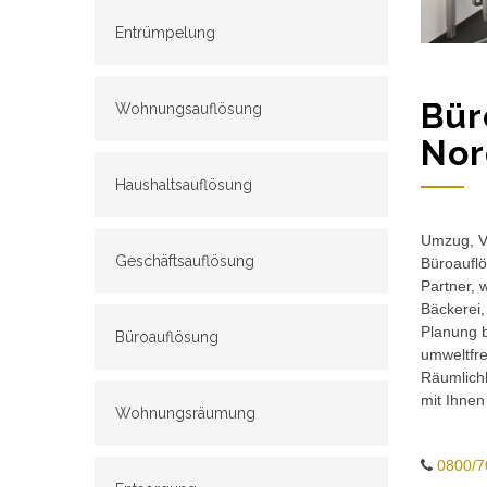
Entrümpelung
Bür
Wohnungsauflösung
Nor
Haushaltsauflösung
Umzug, Ve
Geschäftsauflösung
Büroauflö
Partner, 
Bäckerei,
Planung b
Büroauflösung
umweltfr
Räumlichk
mit Ihnen
Wohnungsräumung
0800/7