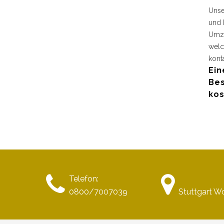
Unse
und 
Umzu
welc
kont
Ein
Bes
kos
Telefon:
0800/7007039
Stuttgart W