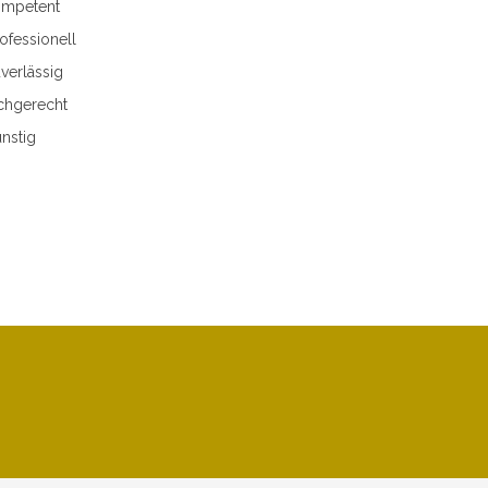
mpetent
ofessionell
verlässig
chgerecht
nstig