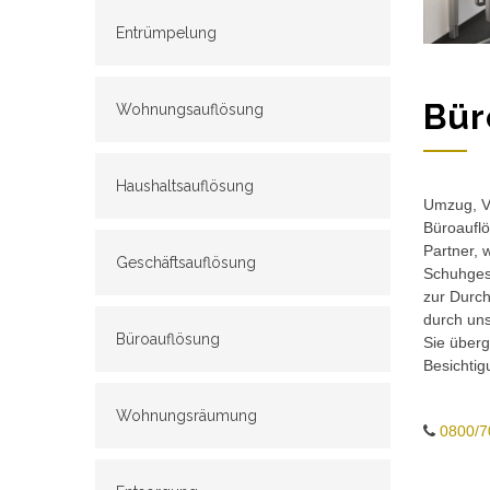
Entrümpelung
Bür
Wohnungsauflösung
Haushaltsauflösung
Umzug, Ve
Büroauflö
Partner, 
Geschäftsauflösung
Schuhgesc
zur Durch
durch un
Büroauflösung
Sie überg
Besichtig
Wohnungsräumung
0800/7