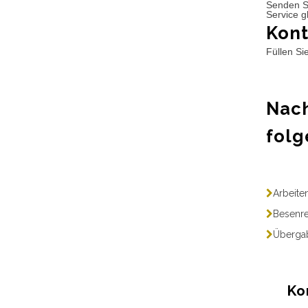
Senden S
Service g
Kont
Füllen Si
Nach
folg
Arbeite
Besenre
Übergab
Ko