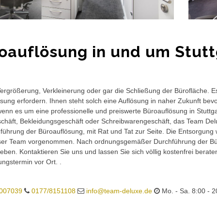
oauflösung in und um Stut
rgrößerung, Verkleinerung oder gar die Schließung der Bürofläche. E
sung erfordern. Ihnen steht solch eine Auflösung in naher Zukunft bev
wenn es um eine professionelle und preiswerte Büroauflösung in Stuttgar
häft, Bekleidungsgeschäft oder Schreibwarengeschäft, das Team Delux
führung der Büroauflösung, mit Rat und Tat zur Seite. Die Entsorgung 
ser Team vorgenommen. Nach ordnungsgemäßer Durchführung der Büro
eben. Kontaktieren Sie uns und lassen Sie sich völlig kostenfrei berat
ungstermin vor Ort. .
007039
0177/8151108
info@team-deluxe.de
Mo. - Sa. 8:00 - 2