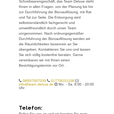
Schreibwarengeschäft, das Team Deluxe steht
Ihnen in allen Fragen, von der Planung bis hin
zur Durchführung der Büroauflösung, mit Rat
und Tat zur Seite. Die Entsorgung wird
selbstverständlich fachgerecht und
umweltfreundlich durch unser Team
vorgenommen. Nach ordnungsgemäßer
Durchführung der Büroauflösung werden wir
die Räumlichkeiten besenrein an Sie
übergeben. Kontaktieren Sie uns und lassen
Sie sich völlig kostenfrei beraten. Gerne
vereinbaren wir mit Ihnen einen
Besichtigungstermin vor Ort. .
0800/7007039
0177/8151108
info@team-deluxe.de
Mo. - Sa. 8:00 - 20:00
Uhr
Telefon:
Rufen Sie uns an und wir beraten Sie gern