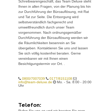
Schreibwarengeschäft, das Team Deluxe steht
Ihnen in allen Fragen, von der Planung bis hin
zur Durchführung der Büroauflösung, mit Rat
und Tat zur Seite. Die Entsorgung wird
selbstverständlich fachgerecht und
umweltfreundlich durch unser Team
vorgenommen. Nach ordnungsgemäßer
Durchführung der Büroauflösung werden wir
die Räumlichkeiten besenrein an Sie
übergeben. Kontaktieren Sie uns und lassen
Sie sich völlig kostenfrei beraten. Gerne
vereinbaren wir mit Ihnen einen
Besichtigungstermin vor Ort. .
0800/7007039
0177/8151108
info@team-deluxe.de
Mo. - Sa. 8:00 - 20:00
Uhr
Telefon:
Rufen Sie uns an und wir beraten Sie gern