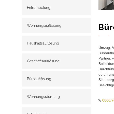
Entrümpelung
Bür
Wohnungsauflösung
Haushaltsauflösung
Umzug, Ve
Büroauflö
Partner, 
Geschäftsauflösung
Bekleidun
Durchführ
durch un
Büroauflösung
Sie überg
Besichtig
Wohnungsräumung
0800/7