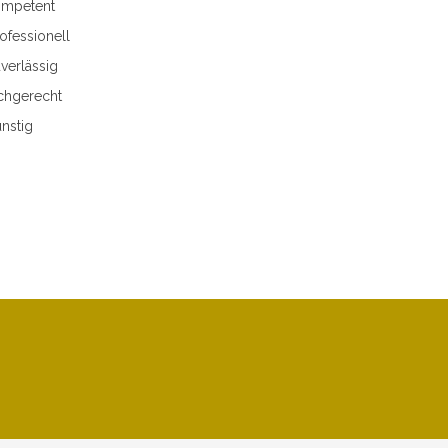
mpetent
ofessionell
verlässig
chgerecht
nstig