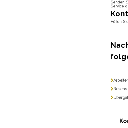
Senden S
Service g
Kont
Füllen Si
Nach
folg
Arbeite
Besenre
Übergab
Ko