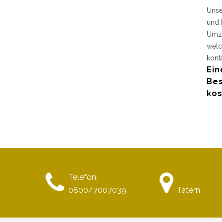
Unse
und 
Umzu
welc
kont
Ein
Bes
kos
Telefon:
0800/7007039
Tatern