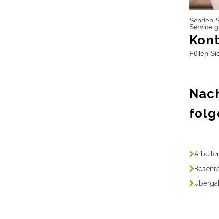
Senden S
Service g
Kont
Füllen Si
Nach
folg
Arbeite
Besenre
Übergab