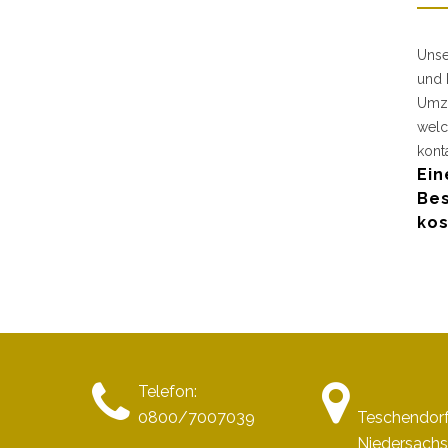
Unse
und 
Umzu
welc
kont
Ein
Bes
kos
Telefon:
0800/7007039
Teschendor
Niedersach