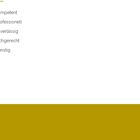
mpetent
ofessionell
verlässig
chgerecht
nstig