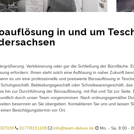
oauflösung in und um Tesc
dersachsen
rgrößerung, Verkleinerung oder gar die Schließung der Bürofläche. E
sung erfordern. Ihnen steht solch eine Auflösung in naher Zukunft bev
wenn es um eine professionelle und preiswerte Büroauflösung in Tesche
 Schuhgeschäft, Bekleidungsgeschäft oder Schreibwarengeschäft, das 
is hin zur Durchführung der Büroauflösung, mit Rat und Tat zur Seite.
eundlich durch unser Team vorgenommen. Nach ordnungsgemäßer Durc
eiten besenrein an Sie übergeben. Kontaktieren Sie uns und lassen Sie
 einen Besichtigungstermin vor Ort. .
007039
0177/8151108
info@team-deluxe.de
Mo. - Sa. 8:00 - 2