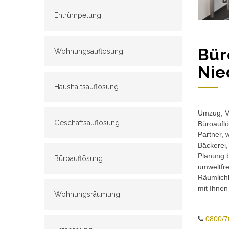
Entrümpelung
Bür
Wohnungsauflösung
Nie
Haushaltsauflösung
Umzug, Ve
Geschäftsauflösung
Büroauflö
Partner, 
Bäckerei,
Planung b
Büroauflösung
umweltfr
Räumlichk
mit Ihnen
Wohnungsräumung
0800/7