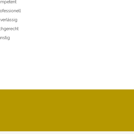
mpetent
ofessionell
verlässig
chgerecht
nstig