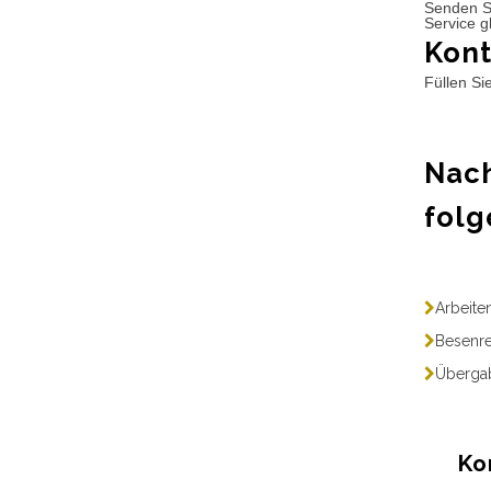
Senden S
Service g
Kont
Füllen Si
Nach
folg
Arbeite
Besenre
Übergab
Ko