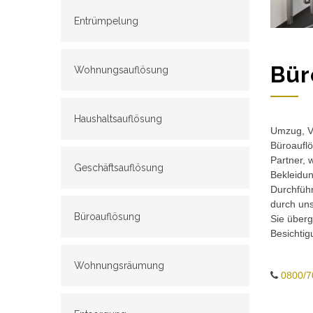
Entrümpelung
Bür
Wohnungsauflösung
Haushaltsauflösung
Umzug, Ve
Büroauflö
Partner, 
Geschäftsauflösung
Bekleidun
Durchführ
durch un
Büroauflösung
Sie überg
Besichtig
Wohnungsräumung
0800/7