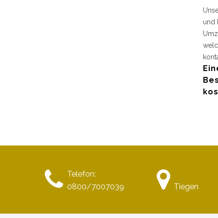
Unse
und 
Umzu
welc
kont
Ein
Bes
kos
Telefon:
0800/7007039
Tiegen