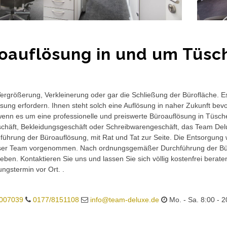
oauflösung in und um Tüsc
rgrößerung, Verkleinerung oder gar die Schließung der Bürofläche. E
sung erfordern. Ihnen steht solch eine Auflösung in naher Zukunft bev
wenn es um eine professionelle und preiswerte Büroauflösung in Tüschen
häft, Bekleidungsgeschäft oder Schreibwarengeschäft, das Team Delux
führung der Büroauflösung, mit Rat und Tat zur Seite. Die Entsorgung 
ser Team vorgenommen. Nach ordnungsgemäßer Durchführung der Büro
eben. Kontaktieren Sie uns und lassen Sie sich völlig kostenfrei berat
ungstermin vor Ort. .
007039
0177/8151108
info@team-deluxe.de
Mo. - Sa. 8:00 - 2