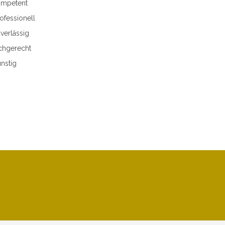
mpetent
ofessionell
verlässig
chgerecht
nstig