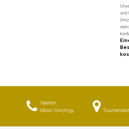
Unse
und 
Umzu
welc
kont
Ein
Bes
kos
Telefon:
0800/7007039
Tüschendor