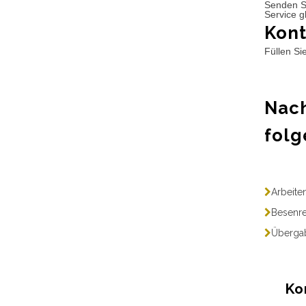
Senden S
Service g
Kont
Füllen Si
Nach
folg
Arbeite
Besenre
Übergab
Ko