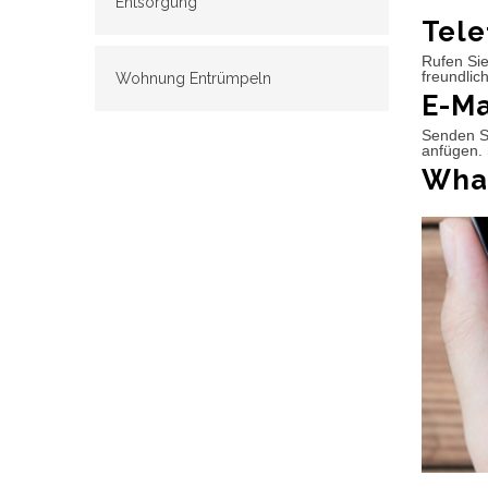
Entsorgung
Tele
Rufen Sie
freundlic
Wohnung Entrümpeln
E-Ma
Senden Si
anfügen. 
What