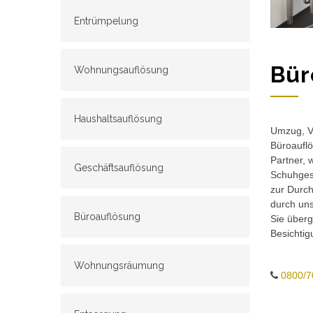
Entrümpelung
Bür
Wohnungsauflösung
Haushaltsauflösung
Umzug, Ve
Büroauflö
Partner, 
Geschäftsauflösung
Schuhgesc
zur Durch
durch un
Büroauflösung
Sie überg
Besichtig
Wohnungsräumung
0800/7