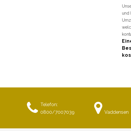
Unse
und 
Umzu
welc
kont
Ein
Bes
kos
Telefon:
0800/7007039
Vaddensen