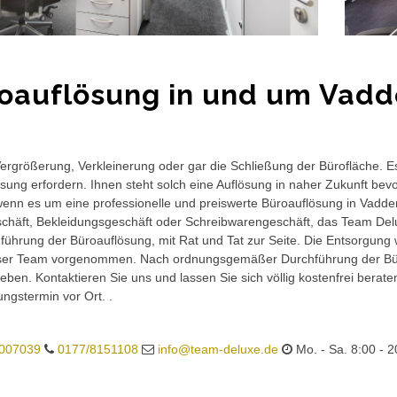
oauflösung in und um Vad
rgrößerung, Verkleinerung oder gar die Schließung der Bürofläche. E
sung erfordern. Ihnen steht solch eine Auflösung in naher Zukunft bev
wenn es um eine professionelle und preiswerte Büroauflösung in Vaddens
häft, Bekleidungsgeschäft oder Schreibwarengeschäft, das Team Delux
führung der Büroauflösung, mit Rat und Tat zur Seite. Die Entsorgung 
ser Team vorgenommen. Nach ordnungsgemäßer Durchführung der Büro
eben. Kontaktieren Sie uns und lassen Sie sich völlig kostenfrei berat
ungstermin vor Ort. .
007039
0177/8151108
info@team-deluxe.de
Mo. - Sa. 8:00 - 2