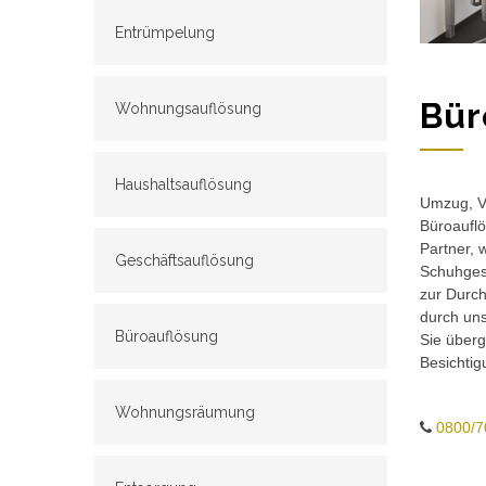
Entrümpelung
Bür
Wohnungsauflösung
Haushaltsauflösung
Umzug, Ve
Büroauflö
Partner, 
Geschäftsauflösung
Schuhgesc
zur Durch
durch un
Büroauflösung
Sie überg
Besichtig
Wohnungsräumung
0800/7