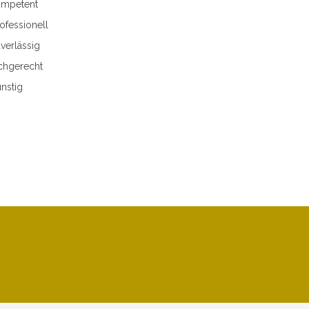
mpetent
ofessionell
verlässig
chgerecht
nstig