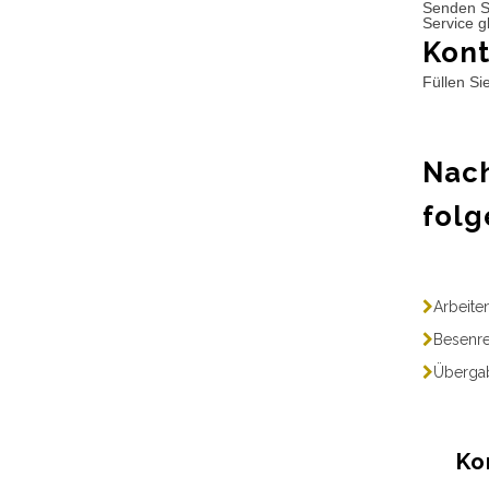
Senden S
Service g
Kont
Füllen Si
Nach
folg
Arbeite
Besenre
Übergab
Ko