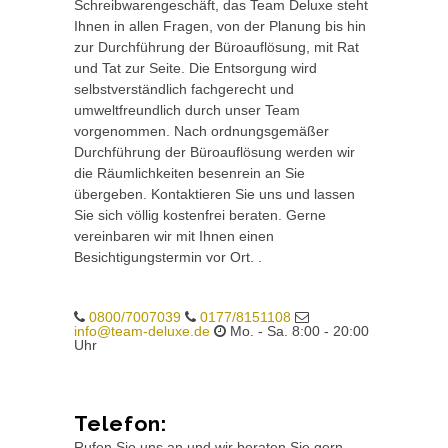
Schreibwarengeschäft, das Team Deluxe steht
Ihnen in allen Fragen, von der Planung bis hin
zur Durchführung der Büroauflösung, mit Rat
und Tat zur Seite. Die Entsorgung wird
selbstverständlich fachgerecht und
umweltfreundlich durch unser Team
vorgenommen. Nach ordnungsgemäßer
Durchführung der Büroauflösung werden wir
die Räumlichkeiten besenrein an Sie
übergeben. Kontaktieren Sie uns und lassen
Sie sich völlig kostenfrei beraten. Gerne
vereinbaren wir mit Ihnen einen
Besichtigungstermin vor Ort. .
0800/7007039
0177/8151108
info@team-deluxe.de
Mo. - Sa. 8:00 - 20:00
Uhr
Telefon:
Rufen Sie uns an und wir beraten Sie gern