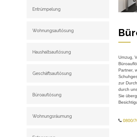
Entrümpelung
Bür
Wohnungsauflösung
Haushaltsauflösung
Umzug, Ve
Büroauflö
Partner, 
Geschäftsauflösung
Schuhgesc
zur Durch
durch un
Büroauflösung
Sie überg
Besichtig
Wohnungsräumung
0800/7