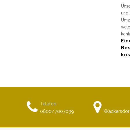
Unse
und 
Umzu
welc
kont
Ein
Bes
kos
Telefon:
0800/7007039
Wackersdor