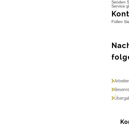
Senden S
Service g
Kont
Füllen Si
Nach
folg
Arbeite
Besenre
Übergab
Ko