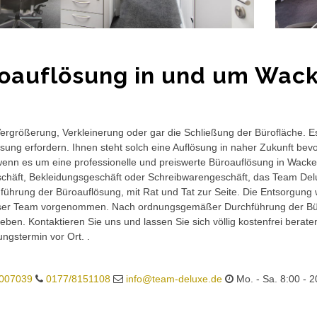
oauflösung in und um Wack
rgrößerung, Verkleinerung oder gar die Schließung der Bürofläche. E
sung erfordern. Ihnen steht solch eine Auflösung in naher Zukunft bev
wenn es um eine professionelle und preiswerte Büroauflösung in Wackers
häft, Bekleidungsgeschäft oder Schreibwarengeschäft, das Team Delux
führung der Büroauflösung, mit Rat und Tat zur Seite. Die Entsorgung 
ser Team vorgenommen. Nach ordnungsgemäßer Durchführung der Büro
eben. Kontaktieren Sie uns und lassen Sie sich völlig kostenfrei berat
ungstermin vor Ort. .
007039
0177/8151108
info@team-deluxe.de
Mo. - Sa. 8:00 - 2