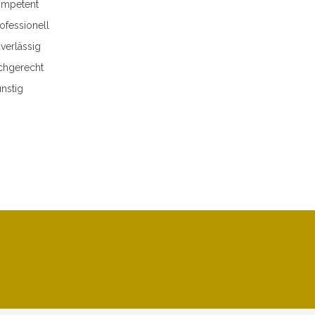
mpetent
ofessionell
verlässig
chgerecht
nstig