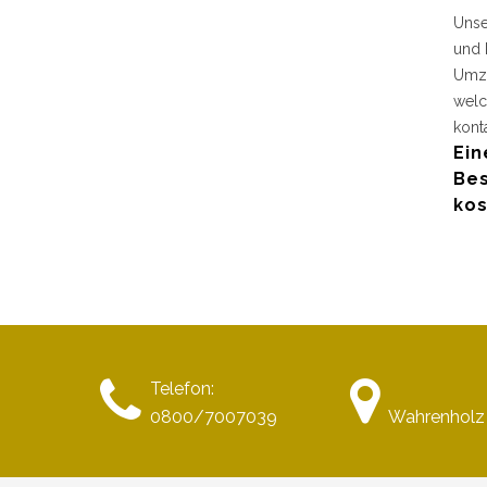
Unse
und 
Umzu
welc
kont
Ein
Bes
kos
Telefon:
0800/7007039
Wahrenholz