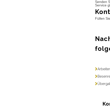
Senden S
Service g
Kont
Füllen Si
Nach
folg
Arbeite
Besenre
Übergab
Ko