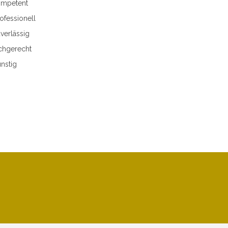
mpetent
ofessionell
verlässig
chgerecht
nstig