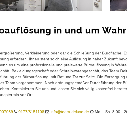
oauflösung in und um Wahr
rgrößerung, Verkleinerung oder gar die Schließung der Bürofläche. E
sung erfordern. Ihnen steht solch eine Auflösung in naher Zukunft bev
wenn es um eine professionelle und preiswerte Büroauflösung in Wahrenh
häft, Bekleidungsgeschäft oder Schreibwarengeschäft, das Team Delux
führung der Büroauflösung, mit Rat und Tat zur Seite. Die Entsorgung 
ser Team vorgenommen. Nach ordnungsgemäßer Durchführung der Büro
eben. Kontaktieren Sie uns und lassen Sie sich völlig kostenfrei berat
ungstermin vor Ort. .
007039
0177/8151108
info@team-deluxe.de
Mo. - Sa. 8:00 - 2