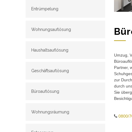
Entrümpelung
Bür
Wohnungsauflösung
Haushaltsauflösung
Umzug, Ve
Büroauflö
Partner, 
Geschäftsauflösung
Schuhgesc
zur Durch
durch un
Büroauflösung
Sie überg
Besichtig
Wohnungsräumung
0800/7