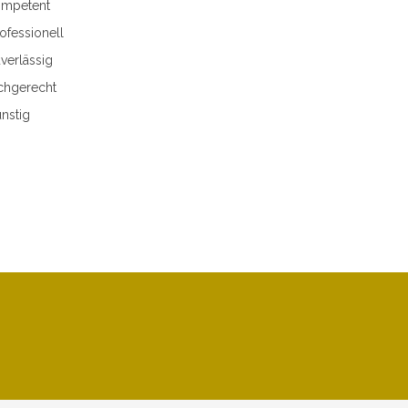
mpetent
ofessionell
verlässig
chgerecht
nstig