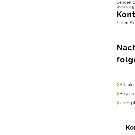
Senden S
Service g
Kont
Füllen Si
Nach
folg
Arbeite
Besenre
Übergab
Ko