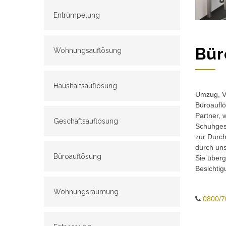
Entrümpelung
Bür
Wohnungsauflösung
Haushaltsauflösung
Umzug, Ve
Büroauflö
Partner, 
Geschäftsauflösung
Schuhgesc
zur Durch
durch un
Büroauflösung
Sie überg
Besichtig
Wohnungsräumung
0800/7