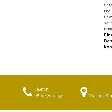
Unse
und 
Umzu
welc
kont
Ein
Bes
kos
Telefon:
0800/7007039
Wangen Stu