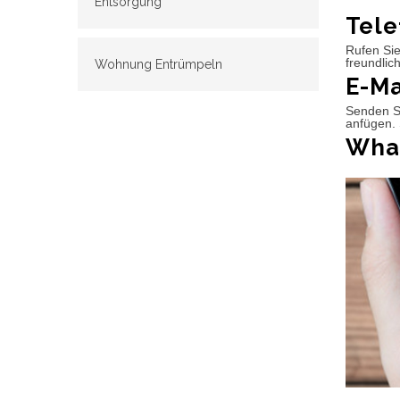
Entsorgung
Tele
Rufen Sie
freundlic
Wohnung Entrümpeln
E-Ma
Senden Si
anfügen. 
What