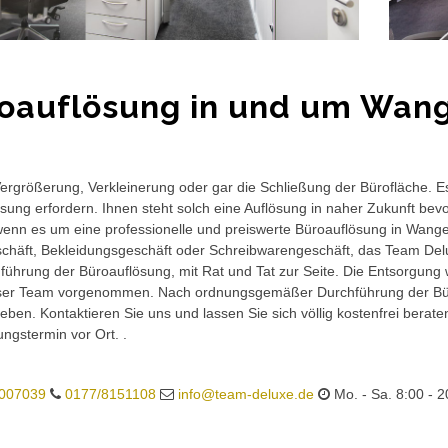
oauflösung in und um Wang
rgrößerung, Verkleinerung oder gar die Schließung der Bürofläche. E
sung erfordern. Ihnen steht solch eine Auflösung in naher Zukunft bev
wenn es um eine professionelle und preiswerte Büroauflösung in Wangen 
häft, Bekleidungsgeschäft oder Schreibwarengeschäft, das Team Delux
führung der Büroauflösung, mit Rat und Tat zur Seite. Die Entsorgung 
ser Team vorgenommen. Nach ordnungsgemäßer Durchführung der Büro
eben. Kontaktieren Sie uns und lassen Sie sich völlig kostenfrei berat
ungstermin vor Ort. .
007039
0177/8151108
info@team-deluxe.de
Mo. - Sa. 8:00 - 2