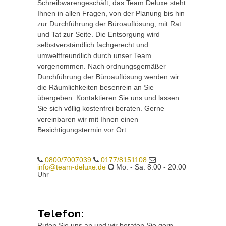
Schreibwarengeschäft, das Team Deluxe steht
Ihnen in allen Fragen, von der Planung bis hin
zur Durchführung der Büroauflösung, mit Rat
und Tat zur Seite. Die Entsorgung wird
selbstverständlich fachgerecht und
umweltfreundlich durch unser Team
vorgenommen. Nach ordnungsgemäßer
Durchführung der Büroauflösung werden wir
die Räumlichkeiten besenrein an Sie
übergeben. Kontaktieren Sie uns und lassen
Sie sich völlig kostenfrei beraten. Gerne
vereinbaren wir mit Ihnen einen
Besichtigungstermin vor Ort. .
0800/7007039
0177/8151108
info@team-deluxe.de
Mo. - Sa. 8:00 - 20:00
Uhr
Telefon:
Rufen Sie uns an und wir beraten Sie gern