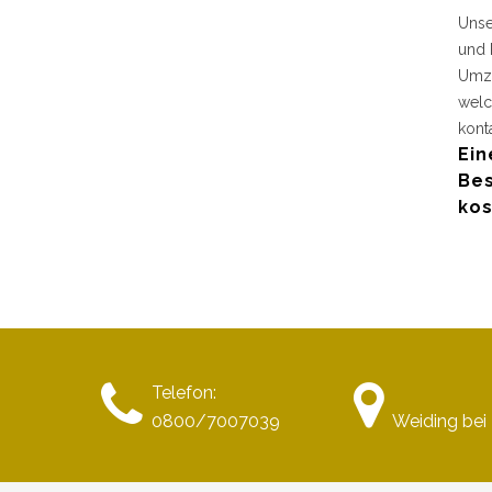
Unse
und 
Umzu
welc
kont
Ein
Bes
kos
Telefon:
0800/7007039
Weiding bei