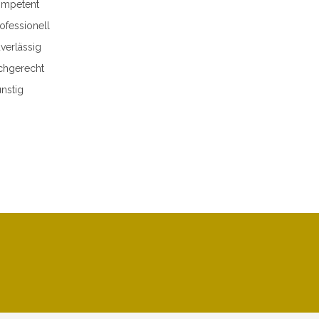
mpetent
ofessionell
verlässig
chgerecht
nstig