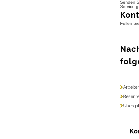
Senden S
Service g
Kont
Füllen Si
Nach
folg
Arbeite
Besenre
Übergab
Ko