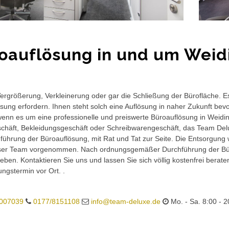
oauflösung in und um Weid
rgrößerung, Verkleinerung oder gar die Schließung der Bürofläche. E
sung erfordern. Ihnen steht solch eine Auflösung in naher Zukunft bev
wenn es um eine professionelle und preiswerte Büroauflösung in Weiding
häft, Bekleidungsgeschäft oder Schreibwarengeschäft, das Team Delux
führung der Büroauflösung, mit Rat und Tat zur Seite. Die Entsorgung 
ser Team vorgenommen. Nach ordnungsgemäßer Durchführung der Büro
eben. Kontaktieren Sie uns und lassen Sie sich völlig kostenfrei berat
ungstermin vor Ort. .
007039
0177/8151108
info@team-deluxe.de
Mo. - Sa. 8:00 - 2