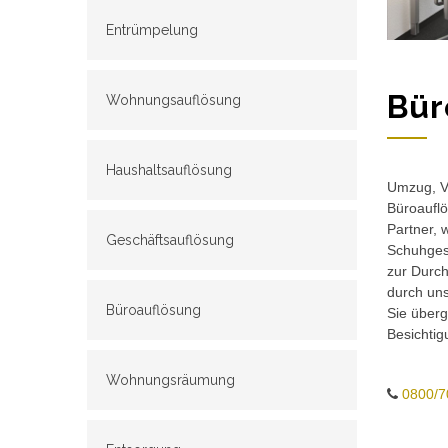
Entrümpelung
Bür
Wohnungsauflösung
Haushaltsauflösung
Umzug, Ve
Büroauflö
Partner, 
Geschäftsauflösung
Schuhgesc
zur Durch
durch un
Büroauflösung
Sie überg
Besichtig
Wohnungsräumung
0800/7