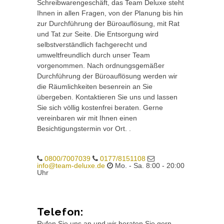
Schreibwarengeschäft, das Team Deluxe steht
Ihnen in allen Fragen, von der Planung bis hin
zur Durchführung der Büroauflösung, mit Rat
und Tat zur Seite. Die Entsorgung wird
selbstverständlich fachgerecht und
umweltfreundlich durch unser Team
vorgenommen. Nach ordnungsgemäßer
Durchführung der Büroauflösung werden wir
die Räumlichkeiten besenrein an Sie
übergeben. Kontaktieren Sie uns und lassen
Sie sich völlig kostenfrei beraten. Gerne
vereinbaren wir mit Ihnen einen
Besichtigungstermin vor Ort. .
0800/7007039
0177/8151108
info@team-deluxe.de
Mo. - Sa. 8:00 - 20:00
Uhr
Telefon:
Rufen Sie uns an und wir beraten Sie gern