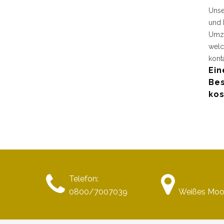
Unse
und 
Umzu
welc
kont
Ein
Bes
kos
Telefon:
0800/7007039
Weißes Moo