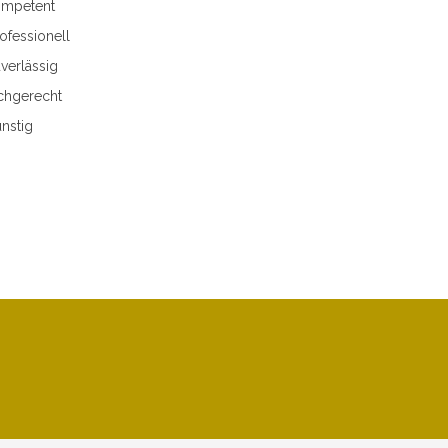
mpetent
ofessionell
verlässig
chgerecht
nstig