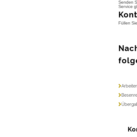
Senden S
Service g
Kont
Füllen Si
Nach
folg
Arbeite
Besenre
Übergab
Ko