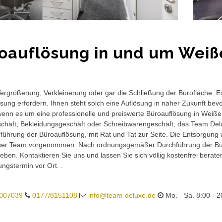
oauflösung in und um Weiß
rgrößerung, Verkleinerung oder gar die Schließung der Bürofläche. E
sung erfordern. Ihnen steht solch eine Auflösung in naher Zukunft bev
wenn es um eine professionelle und preiswerte Büroauflösung in Weißes
häft, Bekleidungsgeschäft oder Schreibwarengeschäft, das Team Delux
führung der Büroauflösung, mit Rat und Tat zur Seite. Die Entsorgung 
ser Team vorgenommen. Nach ordnungsgemäßer Durchführung der Büro
eben. Kontaktieren Sie uns und lassen Sie sich völlig kostenfrei berat
ungstermin vor Ort. .
007039
0177/8151108
info@team-deluxe.de
Mo. - Sa. 8:00 - 2