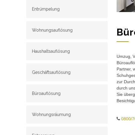
Entrümpelung
Bür
Wohnungsauflösung
Haushaltsauflösung
Umzug, Ve
Büroauflö
Partner, 
Geschäftsauflösung
Schuhgesc
zur Durch
durch un
Büroauflösung
Sie überg
Besichtig
Wohnungsräumung
0800/7