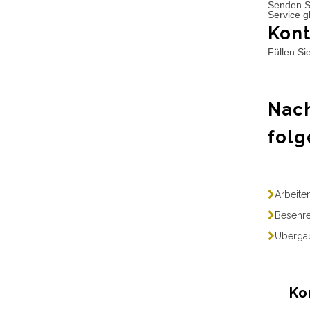
Senden S
Service g
Kont
Füllen Si
Nach
folg
Arbeite
Besenre
Übergab
Ko