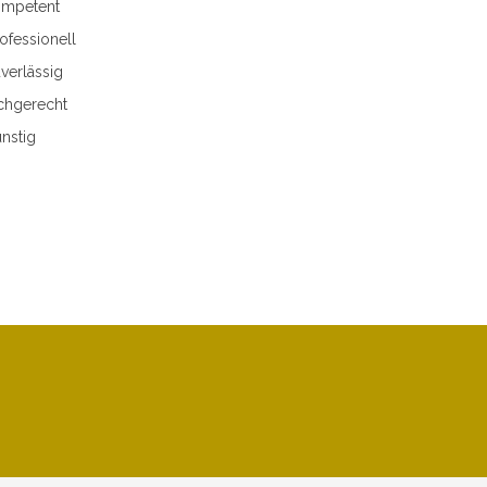
mpetent
ofessionell
verlässig
chgerecht
nstig