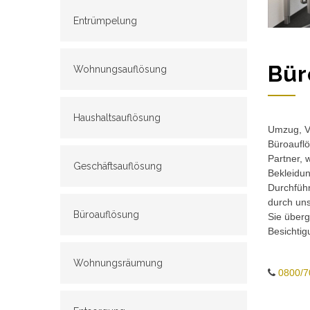
Entrümpelung
Bür
Wohnungsauflösung
Haushaltsauflösung
Umzug, Ve
Büroauflö
Partner, 
Geschäftsauflösung
Bekleidun
Durchführ
durch un
Büroauflösung
Sie überg
Besichtig
Wohnungsräumung
0800/7