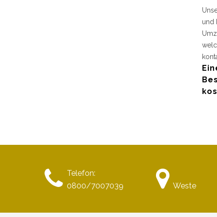
Unse
und 
Umzu
welc
kont
Ein
Bes
kos
Telefon:
0800/7007039
Weste