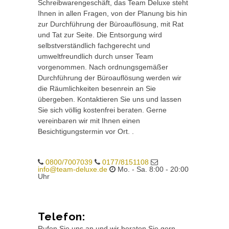
Schreibwarengeschäft, das Team Deluxe steht
Ihnen in allen Fragen, von der Planung bis hin
zur Durchführung der Büroauflösung, mit Rat
und Tat zur Seite. Die Entsorgung wird
selbstverständlich fachgerecht und
umweltfreundlich durch unser Team
vorgenommen. Nach ordnungsgemäßer
Durchführung der Büroauflösung werden wir
die Räumlichkeiten besenrein an Sie
übergeben. Kontaktieren Sie uns und lassen
Sie sich völlig kostenfrei beraten. Gerne
vereinbaren wir mit Ihnen einen
Besichtigungstermin vor Ort. .
0800/7007039
0177/8151108
info@team-deluxe.de
Mo. - Sa. 8:00 - 20:00
Uhr
Telefon:
Rufen Sie uns an und wir beraten Sie gern