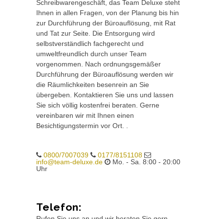
Schreibwarengeschäft, das Team Deluxe steht
Ihnen in allen Fragen, von der Planung bis hin
zur Durchführung der Büroauflösung, mit Rat
und Tat zur Seite. Die Entsorgung wird
selbstverständlich fachgerecht und
umweltfreundlich durch unser Team
vorgenommen. Nach ordnungsgemäßer
Durchführung der Büroauflösung werden wir
die Räumlichkeiten besenrein an Sie
übergeben. Kontaktieren Sie uns und lassen
Sie sich völlig kostenfrei beraten. Gerne
vereinbaren wir mit Ihnen einen
Besichtigungstermin vor Ort. .
0800/7007039
0177/8151108
info@team-deluxe.de
Mo. - Sa. 8:00 - 20:00
Uhr
Telefon:
Rufen Sie uns an und wir beraten Sie gern