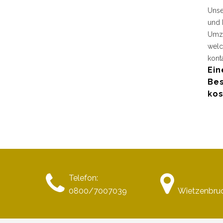
Unse
und 
Umzu
welc
kont
Ein
Bes
kos
Telefon:
0800/7007039
Wietzenbru