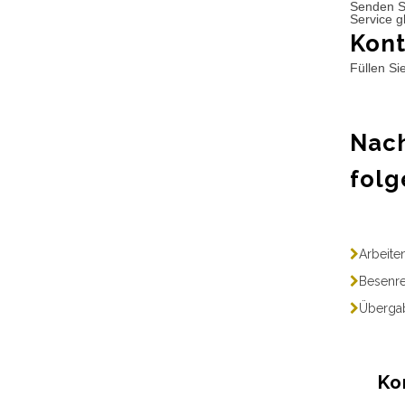
Senden S
Service g
Kont
Füllen Si
Nach
folg
Arbeite
Besenre
Übergab
Ko