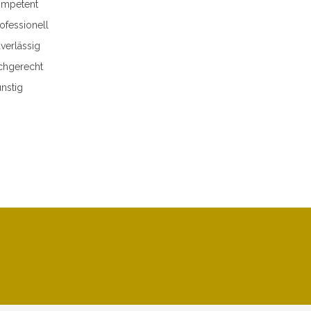
mpetent
ofessionell
verlässig
chgerecht
nstig