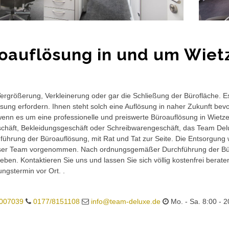
oauflösung in und um Wiet
rgrößerung, Verkleinerung oder gar die Schließung der Bürofläche. E
sung erfordern. Ihnen steht solch eine Auflösung in naher Zukunft bev
wenn es um eine professionelle und preiswerte Büroauflösung in Wietzen
häft, Bekleidungsgeschäft oder Schreibwarengeschäft, das Team Delux
führung der Büroauflösung, mit Rat und Tat zur Seite. Die Entsorgung 
ser Team vorgenommen. Nach ordnungsgemäßer Durchführung der Büro
eben. Kontaktieren Sie uns und lassen Sie sich völlig kostenfrei berat
ungstermin vor Ort. .
007039
0177/8151108
info@team-deluxe.de
Mo. - Sa. 8:00 - 2