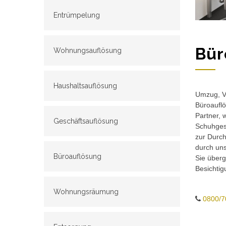
Entrümpelung
Bür
Wohnungsauflösung
Haushaltsauflösung
Umzug, Ve
Büroauflö
Partner, 
Geschäftsauflösung
Schuhgesc
zur Durch
durch un
Büroauflösung
Sie überg
Besichtig
Wohnungsräumung
0800/7