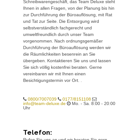
Schreibwarengeschäft, das Team Deluxe steht
Ihnen in allen Fragen, von der Planung bis hin
zur Durchführung der Büroauflösung, mit Rat
und Tat zur Seite. Die Entsorgung wird
selbstverständlich fachgerecht und
umweltfreundlich durch unser Team
vorgenommen. Nach ordnungsgemäßer
Durchführung der Büroauflösung werden wir
die Räumlichkeiten besenrein an Sie
übergeben. Kontaktieren Sie uns und lassen
Sie sich völlig kostenfrei beraten. Gerne
vereinbaren wir mit Ihnen einen
Besichtigungstermin vor Ort. .
0800/7007039
0177/8151108
info@team-deluxe.de
Mo. - Sa. 8:00 - 20:00
Uhr
Telefon:
Rufen Sie uns an und wir beraten Sie gern