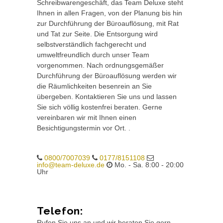
Schreibwarengeschäft, das Team Deluxe steht
Ihnen in allen Fragen, von der Planung bis hin
zur Durchführung der Büroauflösung, mit Rat
und Tat zur Seite. Die Entsorgung wird
selbstverständlich fachgerecht und
umweltfreundlich durch unser Team
vorgenommen. Nach ordnungsgemäßer
Durchführung der Büroauflösung werden wir
die Räumlichkeiten besenrein an Sie
übergeben. Kontaktieren Sie uns und lassen
Sie sich völlig kostenfrei beraten. Gerne
vereinbaren wir mit Ihnen einen
Besichtigungstermin vor Ort. .
0800/7007039
0177/8151108
info@team-deluxe.de
Mo. - Sa. 8:00 - 20:00
Uhr
Telefon:
Rufen Sie uns an und wir beraten Sie gern