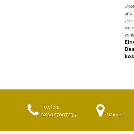
Unse
und 
Umzu
welc
kont
Ein
Bes
kos
Telefon:
0800/7007039
Wriedel