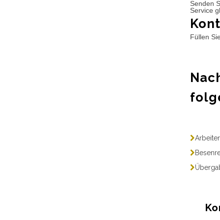
Senden S
Service g
Kont
Füllen Si
Nach
folg
Arbeite
Besenre
Übergab
Ko