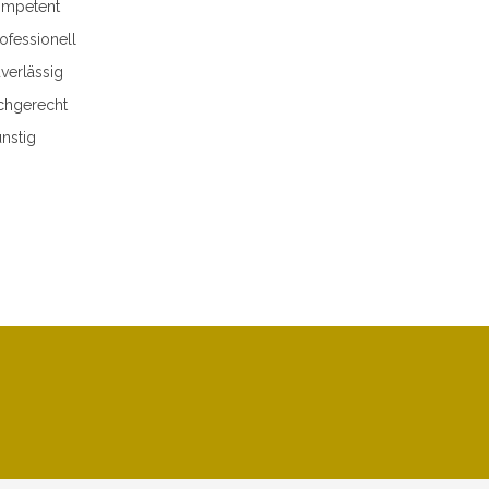
mpetent
ofessionell
verlässig
chgerecht
nstig