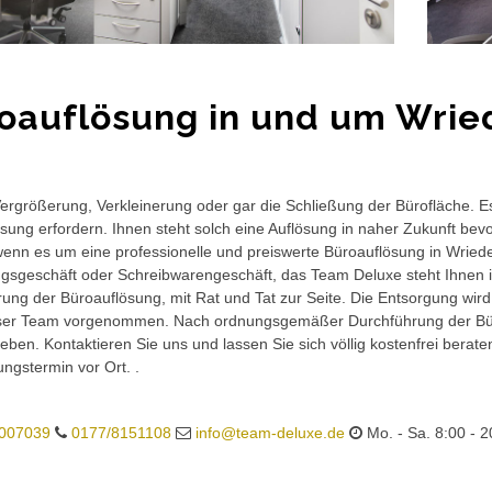
oauflösung in und um Wrie
rgrößerung, Verkleinerung oder gar die Schließung der Bürofläche. E
sung erfordern. Ihnen steht solch eine Auflösung in naher Zukunft bev
wenn es um eine professionelle und preiswerte Büroauflösung in Wriedel
gsgeschäft oder Schreibwarengeschäft, das Team Deluxe steht Ihnen in
ung der Büroauflösung, mit Rat und Tat zur Seite. Die Entsorgung wird
ser Team vorgenommen. Nach ordnungsgemäßer Durchführung der Büro
eben. Kontaktieren Sie uns und lassen Sie sich völlig kostenfrei berat
ungstermin vor Ort. .
007039
0177/8151108
info@team-deluxe.de
Mo. - Sa. 8:00 - 2