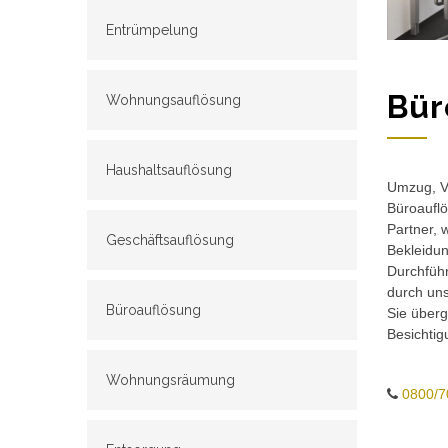
Entrümpelung
Bür
Wohnungsauflösung
Haushaltsauflösung
Umzug, Ve
Büroauflö
Partner, 
Geschäftsauflösung
Bekleidun
Durchführ
durch un
Büroauflösung
Sie überg
Besichtig
Wohnungsräumung
0800/7