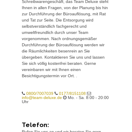
Schreibwarengeschäft, das Team Deluxe steht
Ihnen in allen Fragen, von der Planung bis hin
zur Durchführung der Büroauflösung, mit Rat
und Tat zur Seite. Die Entsorgung wird
selbstverständlich fachgerecht und
umweltfreundlich durch unser Team
vorgenommen. Nach ordnungsgemäßer
Durchführung der Büroauflösung werden wir
die Räumlichkeiten besenrein an Sie
übergeben. Kontaktieren Sie uns und lassen
Sie sich völlig kostenfrei beraten. Gerne
vereinbaren wir mit Ihnen einen
Besichtigungstermin vor Ort. .
0800/7007039
0177/8151108
info@team-deluxe.de
Mo. - Sa. 8:00 - 20:00
Uhr
Telefon:
Rufen Sie uns an und wir beraten Sie gern