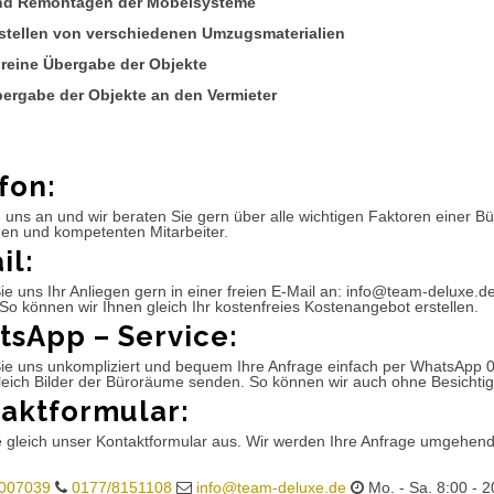
nd Remontagen der Möbelsysteme
tstellen von verschiedenen Umzugsmaterialien
reine Übergabe der Objekte
bergabe der Objekte an den Vermieter
fon:
 uns an und wir beraten Sie gern über alle wichtigen Faktoren einer 
hen und kompetenten Mitarbeiter.
il:
e uns Ihr Anliegen gern in einer freien E-Mail an: info@team-deluxe.d
So können wir Ihnen gleich Ihr kostenfreies Kostenangebot erstellen.
sApp – Service:
ie uns unkompliziert und bequem Ihre Anfrage einfach per WhatsApp 
leich Bilder der Büroräume senden. So können wir auch ohne Besichtig
aktformular:
e gleich unser Kontaktformular aus. Wir werden Ihre Anfrage umgehen
007039
0177/8151108
info@team-deluxe.de
Mo. - Sa. 8:00 - 2