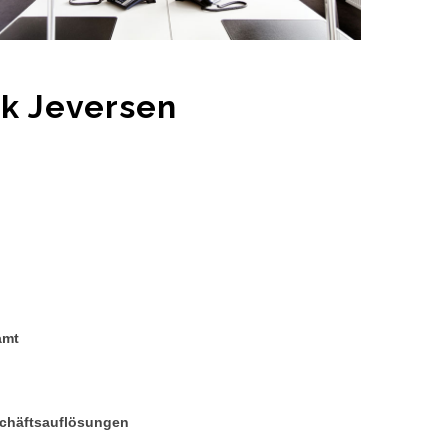
ck Jeversen
amt
chäftsauflösungen