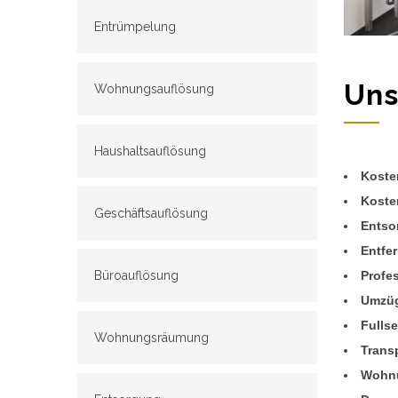
Entrümpelung
Uns
Wohnungsauflösung
Haushaltsauflösung
Kosten
Koste
Geschäftsauflösung
Entso
Entfe
Profe
Büroauflösung
Umzüg
Fulls
Wohnungsräumung
Transp
Wohnu