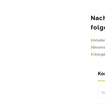
Nach
folg
Arbeite
Besenre
Übergab
Ko