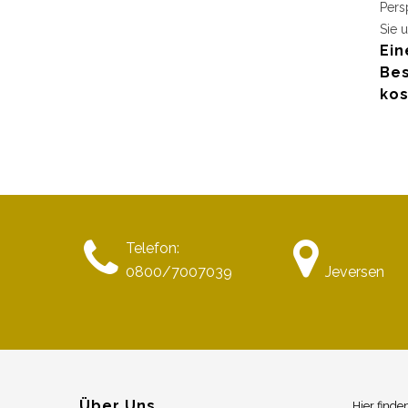
Pers
Sie u
Ein
Bes
kos
Telefon:
0800/7007039
Jeversen
Über Uns
Hier finde