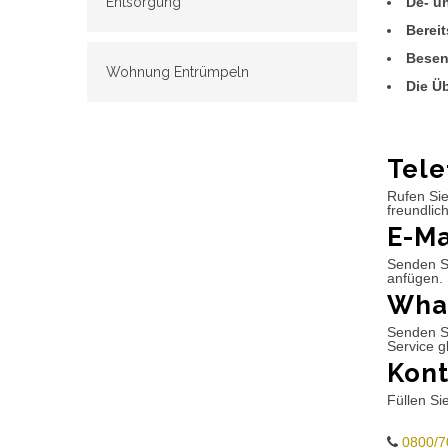
De- u
Entsorgung
Berei
Besen
Wohnung Entrümpeln
Die Ü
Tele
Rufen Sie
freundlic
E-Ma
Senden Si
anfügen. 
What
Senden S
Service g
Kont
Füllen Si
0800/7