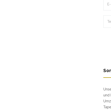
Son
Unse
und 
Umzu
Tape