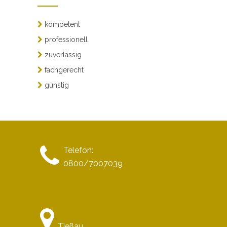
kompetent
professionell
zuverlässig
fachgerecht
günstig
Telefon:
0800/7007039
Tießau