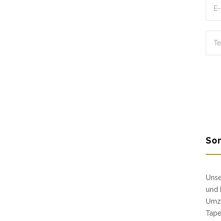
Son
Unse
und 
Umzu
Tape