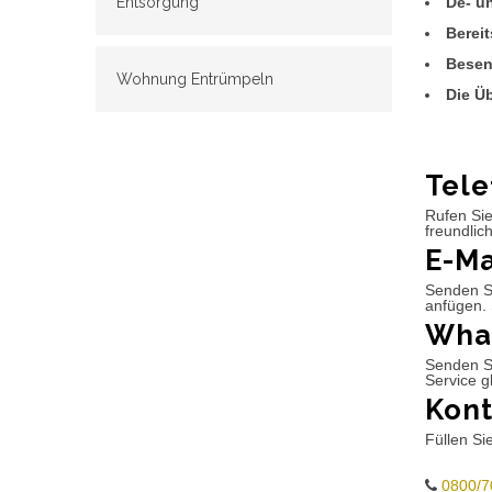
De- u
Entsorgung
Berei
Besen
Wohnung Entrümpeln
Die Ü
Tele
Rufen Sie
freundlic
E-Ma
Senden Si
anfügen. 
What
Senden S
Service g
Kont
Füllen Si
0800/7