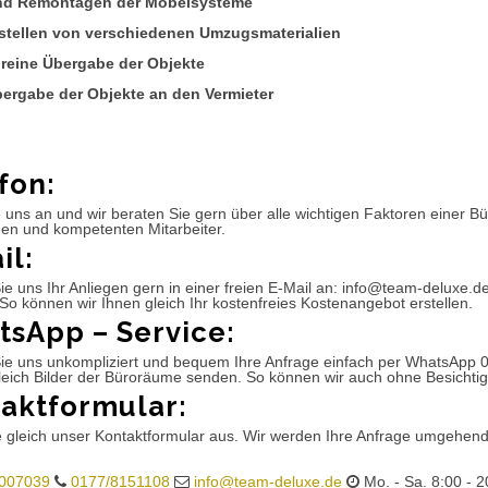
nd Remontagen der Möbelsysteme
tstellen von verschiedenen Umzugsmaterialien
reine Übergabe der Objekte
bergabe der Objekte an den Vermieter
fon:
 uns an und wir beraten Sie gern über alle wichtigen Faktoren einer 
hen und kompetenten Mitarbeiter.
il:
e uns Ihr Anliegen gern in einer freien E-Mail an: info@team-deluxe.d
So können wir Ihnen gleich Ihr kostenfreies Kostenangebot erstellen.
sApp – Service:
ie uns unkompliziert und bequem Ihre Anfrage einfach per WhatsApp 
leich Bilder der Büroräume senden. So können wir auch ohne Besichtig
aktformular:
e gleich unser Kontaktformular aus. Wir werden Ihre Anfrage umgehen
007039
0177/8151108
info@team-deluxe.de
Mo. - Sa. 8:00 - 2