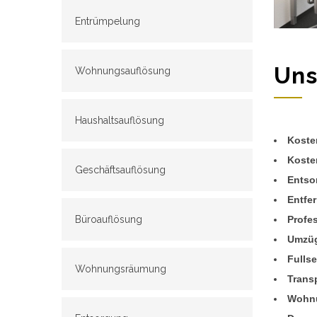
Entrümpelung
Uns
Wohnungsauflösung
Haushaltsauflösung
Kosten
Koste
Geschäftsauflösung
Entso
Entfe
Profe
Büroauflösung
Umzüg
Fulls
Wohnungsräumung
Transp
Wohnu