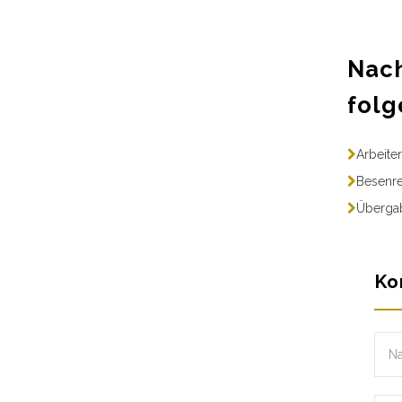
Nach
folg
Arbeite
Besenre
Übergab
Ko