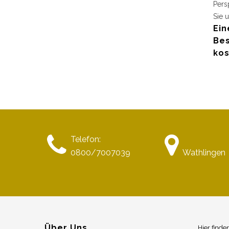
Pers
Sie u
Ein
Bes
kos
Telefon:
0800/7007039
Wathlingen
Über Uns
Hier finde