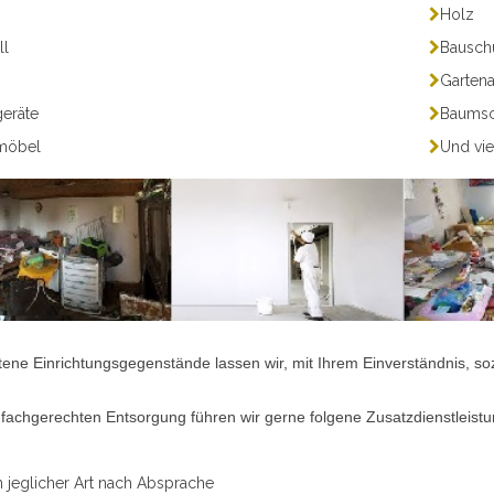
Holz
ll
Bauschu
Gartena
geräte
Baumsch
rmöbel
Und vi
tene Einrichtungsgegenstände lassen wir, mit Ihrem Einverständnis, 
fachgerechten Entsorgung führen wir gerne folgene Zusatzdienstleist
n jeglicher Art nach Absprache