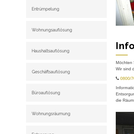
Entrümpelung
Wohnungsauflösung
Inf
Haushaltsauflösung
Möchten S
Wir sind 
Geschäftsauflösung
0800/7
Informat
Büroauflösung
Entsorgu
die Räuml
Wohnungsräumung