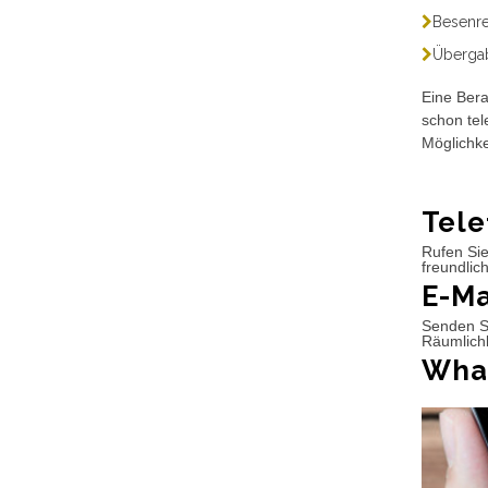
Besenre
Übergab
Eine Bera
schon tel
Möglichke
Tele
Rufen Sie
freundlic
E-Ma
Senden Si
Räumlichk
What