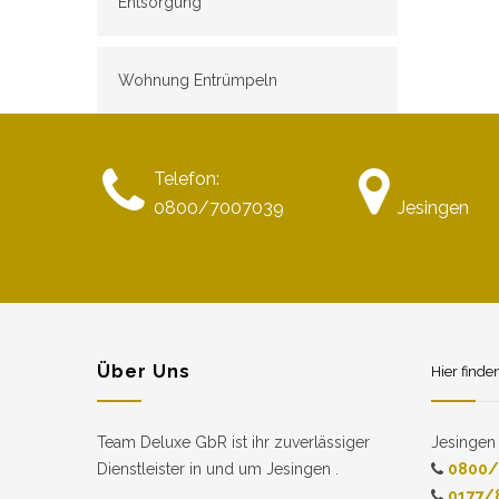
Entsorgung
Wohnung Entrümpeln
Telefon:
0800/7007039
Jesingen
Über Uns
Hier finde
Team Deluxe GbR ist ihr zuverlässiger
Jesingen
Dienstleister in und um Jesingen .
0800/
0177/