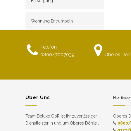
Entsorgung
Wohnung Entrümpeln
Telefon:
0800/7007039
Oberes Dörf
Über Uns
Hier finde
Team Deluxe GbR ist ihr zuverlässiger
Oberes D
Dienstleister in und um Oberes Dörfle .
0800/
0177/