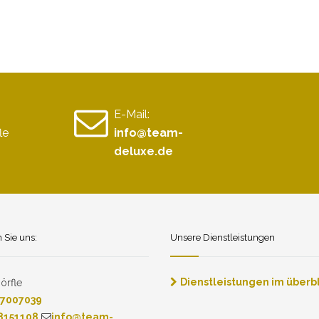
E-Mail:
le
info@team-
deluxe.de
n Sie uns:
Unsere Dienstleistungen
Dienstleistungen im überbl
örfle
7007039
8151108
info@team-