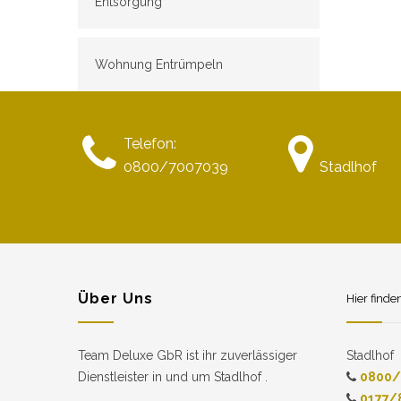
Entsorgung
Wohnung Entrümpeln
Telefon:
0800/7007039
Stadlhof
Über Uns
Hier finde
Team Deluxe GbR ist ihr zuverlässiger
Stadlhof
Dienstleister in und um Stadlhof .
0800/
0177/